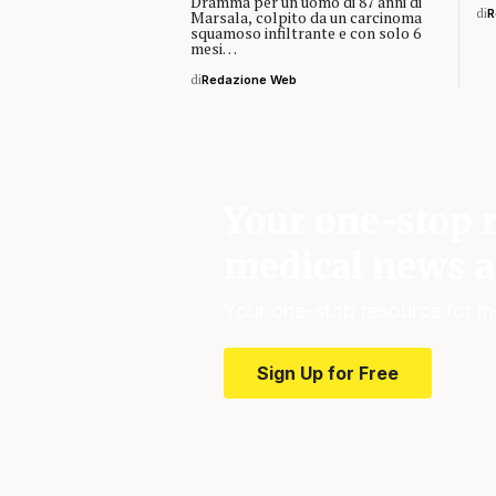
Dramma per un uomo di 87 anni di
di
R
Marsala, colpito da un carcinoma
squamoso infiltrante e con solo 6
mesi…
di
Redazione Web
Your one-stop r
medical news a
Your one-stop resource for m
Sign Up for Free