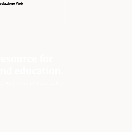
edazione Web
esource for
nd education.
edical news and education.