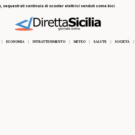
, sequestrati centinaia di scooter elettrici venduti come bici
ECONOMIA
INTRATTENIMENTO
METEO
SALUTE
SOCIETÀ