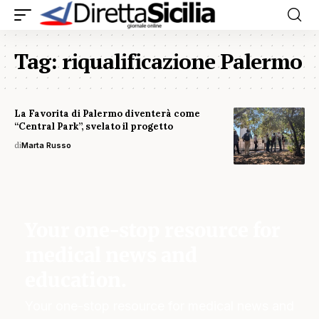
Tag:
riqualificazione Palermo
La Favorita di Palermo diventerà come
“Central Park”, svelato il progetto
di
Marta Russo
Your one-stop resource for
medical news and
education.
Your one-stop resource for medical news and