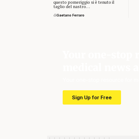
questo pomeriggio si è tenuto il
taglio del nastro…
di
Gaetano Ferraro
Your one-stop r
medical news a
Your one-stop resource for m
Sign Up for Free