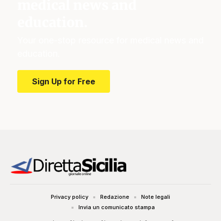
medical news and
education.
Your one-stop resource for medical news and
education.
Sign Up for Free
Privacy policy
Redazione
Note legali
Invia un comunicato stampa