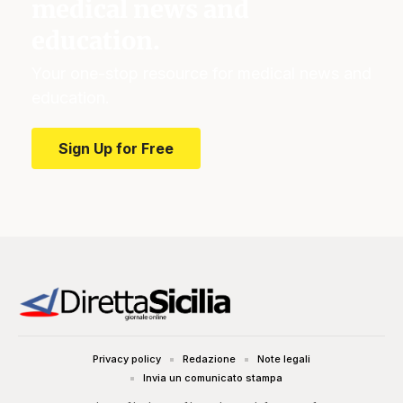
medical news and
education.
Your one-stop resource for medical news and
education.
Sign Up for Free
Privacy policy
Redazione
Note legali
Invia un comunicato stampa