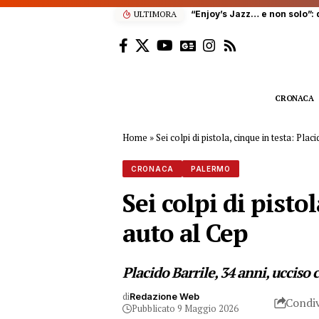
ULTIMORA
“Enjoy’s Jazz… e non solo”: 
CRONACA
Home
»
Sei colpi di pistola, cinque in testa: Plac
CRONACA
PALERMO
Sei colpi di pisto
auto al Cep
Placido Barrile, 34 anni, ucciso 
di
Redazione Web
Condiv
Pubblicato 9 Maggio 2026