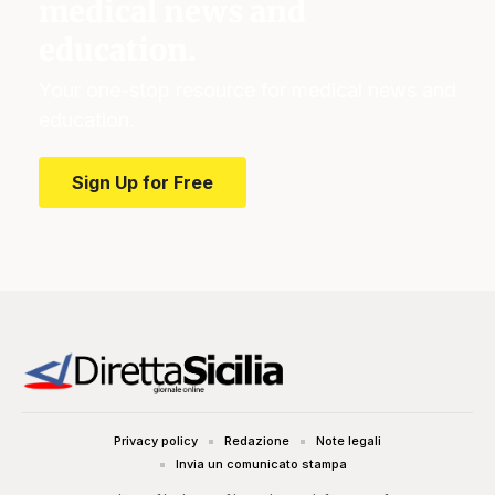
medical news and
education.
Your one-stop resource for medical news and
education.
Sign Up for Free
Privacy policy
Redazione
Note legali
Invia un comunicato stampa