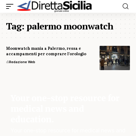
Tag:
palermo moonwatch
Moonwatch mania a Palermo, ressa e
accampamenti per comprare l’orologio
di
Redazione Web
Your one-stop resource for
medical news and
education.
Your one-stop resource for medical news and