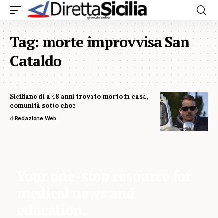
Tag:
morte improvvisa San
Cataldo
Siciliano di a 48 anni trovato morto in casa,
comunità sotto choc
di
Redazione Web
Your one-stop resource for
medical news and
education.