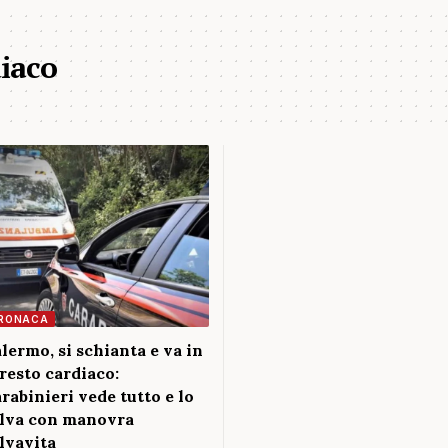
iaco
RONACA
lermo, si schianta e va in
resto cardiaco:
rabinieri vede tutto e lo
lva con manovra
lvavita