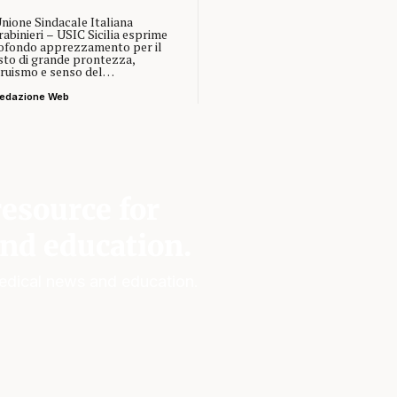
Unione Sindacale Italiana
abinieri – USIC Sicilia esprime
ofondo apprezzamento per il
sto di grande prontezza,
truismo e senso del…
edazione Web
esource for
nd education.
edical news and education.