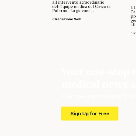
all'intervento straordinario
dell'équipe medica del Civico di
L’
Palermo. La giovane,…
Car
pr
di
Redazione Web
ge
al
di
R
Your one-stop r
medical news a
Your one-stop resource for m
Sign Up for Free