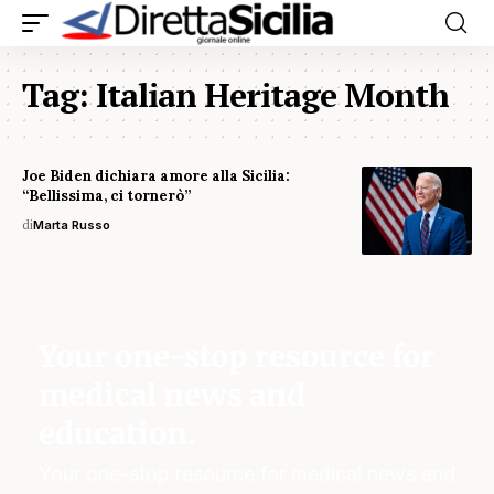
Tag:
Italian Heritage Month
Joe Biden dichiara amore alla Sicilia:
“Bellissima, ci tornerò”
di
Marta Russo
Your one-stop resource for
medical news and
education.
Your one-stop resource for medical news and