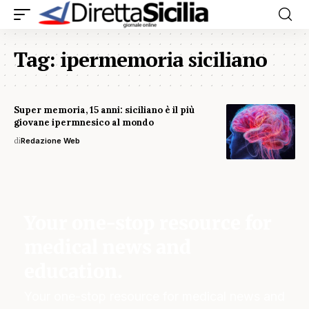
Tag:
ipermemoria siciliano
Super memoria, 15 anni: siciliano è il più
giovane ipermnesico al mondo
di
Redazione Web
Your one-stop resource for
medical news and
education.
Your one-stop resource for medical news and