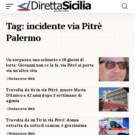
Tag:
incidente via Pitrè
Palermo
Un sorpasso, uno schianto e 18 giorni di
lotta: Giovanni non ce la fa, via Pitrè si porta
via un’altra vita
di
Redazione Web
Travolta da tir in via Pitrè, muore Maria
D’Amico a 42 anni dopo 3 settimane di
agonia
di
Redazione Web
Travolta da un Tir in via Pitrè: donna
estratta da sotto il camion, è gravissima
di
Redazione Web