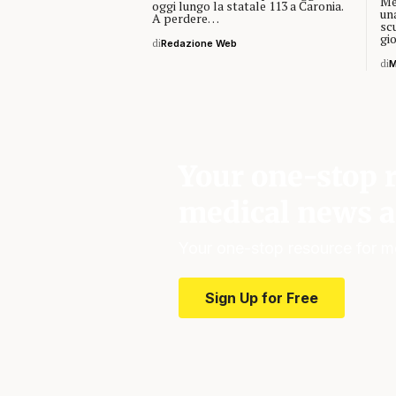
Mes
oggi lungo la statale 113 a Caronia.
un
A perdere…
sc
gi
di
Redazione Web
di
M
Your one-stop r
medical news a
Your one-stop resource for m
Sign Up for Free