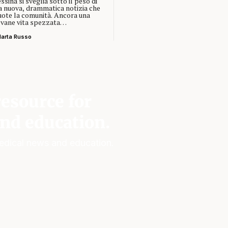
sina si sveglia sotto il peso di
a nuova, drammatica notizia che
uote la comunità. Ancora una
ovane vita spezzata…
arta Russo
esource for
nd education.
edical news and education.