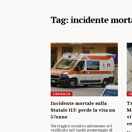
Tag:
incidente mort
CRONACA
C
Incidente mortale sulla
Tr
Statale 113: perde la vita un
Me
57enne
vi
ce
Un tragico scontro autonomo si è
verificato nel tardo pomeriggio di