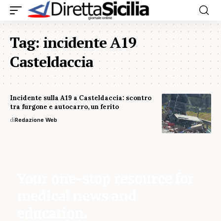
Tag:
incidente A19
Casteldaccia
Incidente sulla A19 a Casteldaccia: scontro
tra furgone e autocarro, un ferito
di
Redazione Web
Your one-stop resource for
medical news and
education.