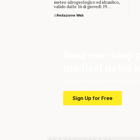
meteo-idrogeologico ed idraulico,
valido dalle 16 di giovedì 19…
di
Redazione Web
Your one-stop r
medical news a
Your one-stop resource for m
Sign Up for Free