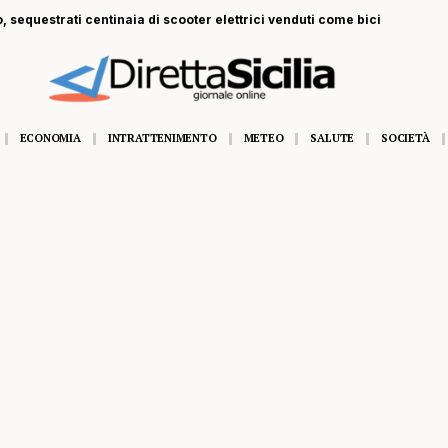
, sequestrati centinaia di scooter elettrici venduti come bici
ECONOMIA
INTRATTENIMENTO
METEO
SALUTE
SOCIETÀ