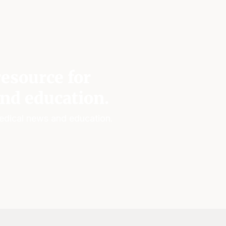
esource for
nd education.
edical news and education.