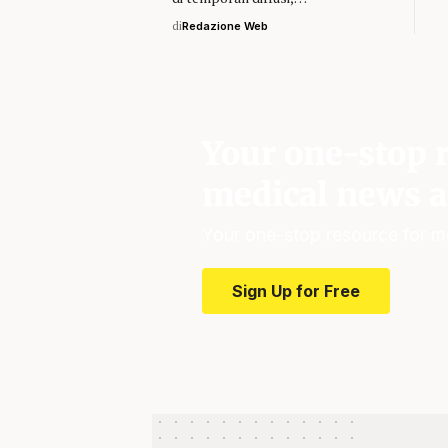
di
Redazione Web
Your one-stop r
medical news a
Your one-stop resource for m
Sign Up for Free