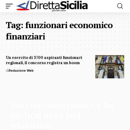
Tag:
funzionari economico
finanziari
Un esercito di 3700 aspiranti funzionari
regionali, il concorso registra un boom
di
Redazione Web
Your one-stop resource for
medical news and
education.