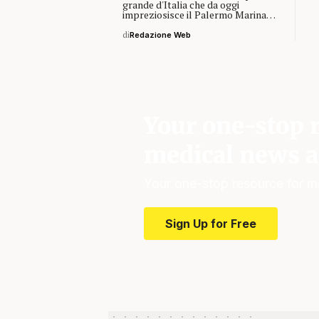
grande d'Italia che da oggi
impreziosisce il Palermo Marina…
di
Redazione Web
Your one-stop r
medical news a
Your one-stop resource for m
Sign Up for Free