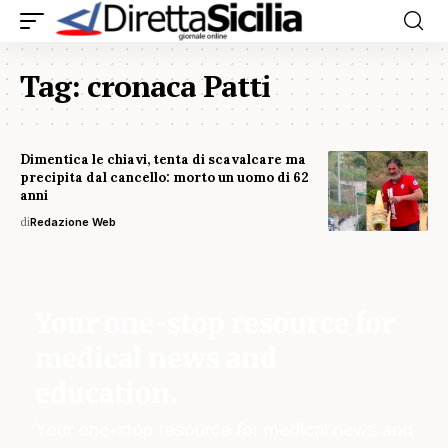
Tag:
cronaca Patti
Dimentica le chiavi, tenta di scavalcare ma
precipita dal cancello: morto un uomo di 62
anni
di
Redazione Web
Your one-stop resource for
medical news and
education.
Your one-stop resource for medical news and