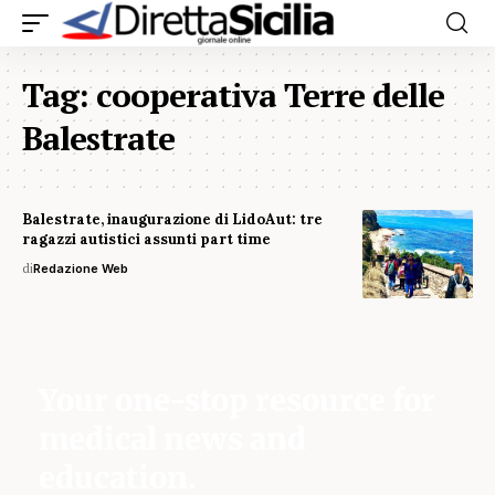
Tag:
cooperativa Terre delle
Balestrate
Balestrate, inaugurazione di LidoAut: tre
ragazzi autistici assunti part time
di
Redazione Web
Your one-stop resource for
medical news and
education.