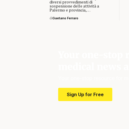
diversi provvedimenti di
sospensione delle attività a
Palermo e provincia,…
di
Gaetano Ferraro
Your one-stop r
medical news a
Your one-stop resource for m
Sign Up for Free