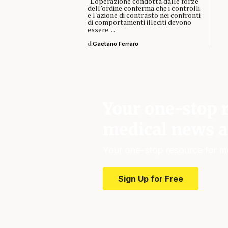
"L’operazione condotta dalle forze
dell’ordine conferma che i controlli
e l'azione di contrasto nei confronti
di comportamenti illeciti devono
essere…
di
Gaetano Ferraro
Your one-stop r
medical news a
Your one-stop resource for m
Sign Up for Free