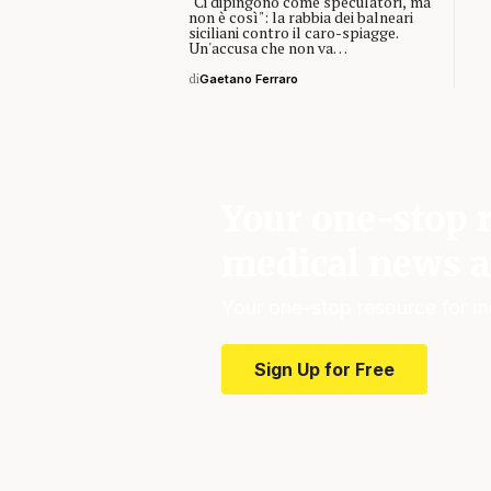
"Ci dipingono come speculatori, ma
non è così": la rabbia dei balneari
siciliani contro il caro-spiagge.
Un'accusa che non va…
di
Gaetano Ferraro
Your one-stop r
medical news a
Your one-stop resource for m
Sign Up for Free