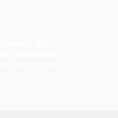
esource for
nd education.
edical news and education.