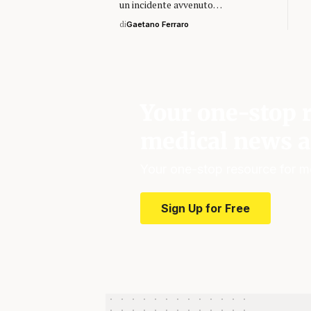
un incidente avvenuto…
di
Gaetano Ferraro
Your one-stop r
medical news a
Your one-stop resource for m
Sign Up for Free