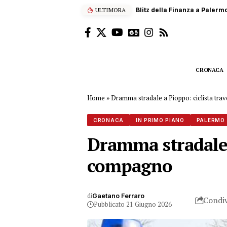
ULTIMORA
Scalatore francese di 22 anni
CRONACA
Home
»
Dramma stradale a Pioppo: ciclista travo
CRONACA
IN PRIMO PIANO
PALERMO
Dramma stradale a 
compagno
di
Gaetano Ferraro
Condiv
Pubblicato 21 Giugno 2026