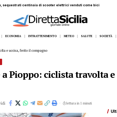
 ferito a Monte Pellegrino: trasportato a Villa Sofia
ECONOMIA
INTRATTENIMENTO
METEO
SALUTE
SOCIETÀ
lta e uccisa, ferito il compagno
Pioppo: ciclista travolta e u
idi
lettura in 1 minuti
Ult