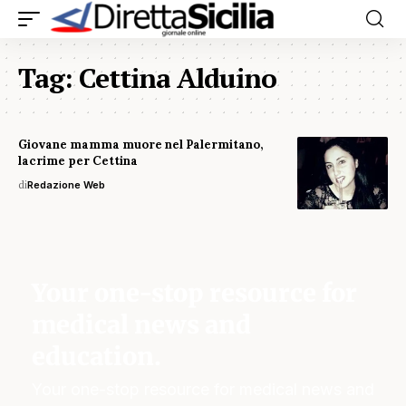
Tag:
Cettina Alduino
Giovane mamma muore nel Palermitano,
lacrime per Cettina
di
Redazione Web
Your one-stop resource for
medical news and
education.
Your one-stop resource for medical news and