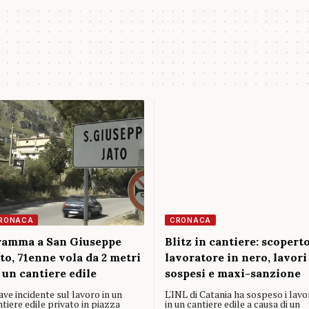
RONACA
CRONACA
amma a San Giuseppe
Blitz in cantiere: scopert
to, 71enne vola da 2 metri
lavoratore in nero, lavori
 un cantiere edile
sospesi e maxi-sanzione
ve incidente sul lavoro in un
L'INL di Catania ha sospeso i lavo
tiere edile privato in piazza
in un cantiere edile a causa di un