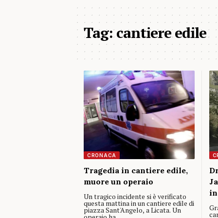
Tag:
cantiere edile
CRONACA
C
Tragedia in cantiere edile,
Dr
muore un operaio
Ja
in
Un tragico incidente si è verificato
questa mattina in un cantiere edile di
Gra
piazza Sant'Angelo, a Licata. Un
can
operaio ha…