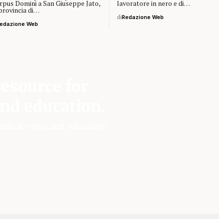
rpus Domini a San Giuseppe Jato,
lavoratore in nero e di…
 provincia di…
di
Redazione Web
edazione Web
esource for
nd education.
edical news and education.