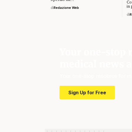
Co
in
di
Redazione Web
di
R
Your one-stop r
medical news a
Your one-stop resource for m
Sign Up for Free