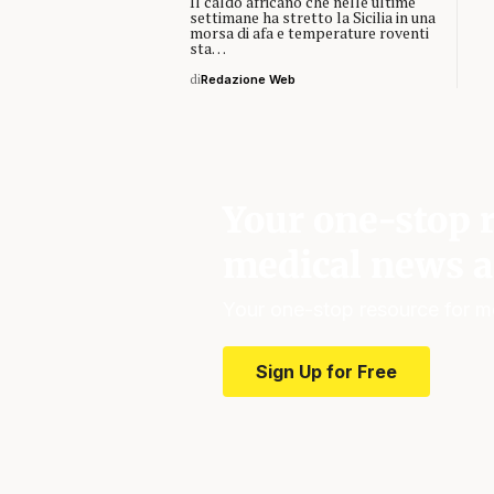
Il caldo africano che nelle ultime
settimane ha stretto la Sicilia in una
morsa di afa e temperature roventi
sta…
di
Redazione Web
Your one-stop r
medical news a
Your one-stop resource for m
Sign Up for Free