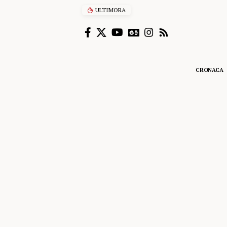
ULTIMORA
Rischia di annegare a Cefalù,
CRONACA