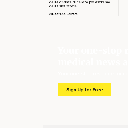
delle ondate di calore più estreme
della sua storia…
di
Gaetano Ferraro
Your one-stop r
medical news a
Your one-stop resource for m
Sign Up for Free