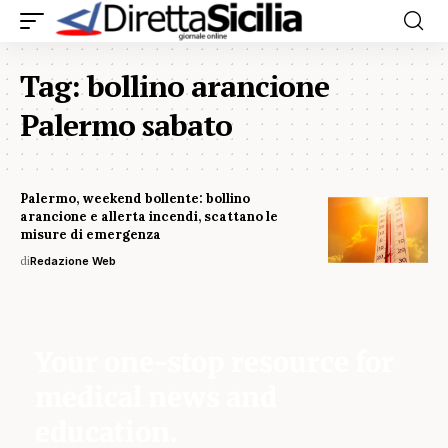
Tag:
bollino arancione
Palermo sabato
Palermo, weekend bollente: bollino
arancione e allerta incendi, scattano le
misure di emergenza
di
Redazione Web
Your one-stop resource for
medical news and
education.