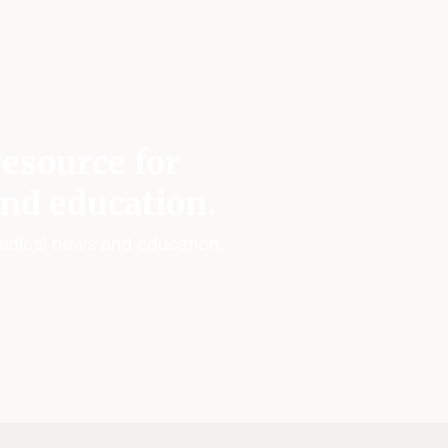
esource for
nd education.
edical news and education.