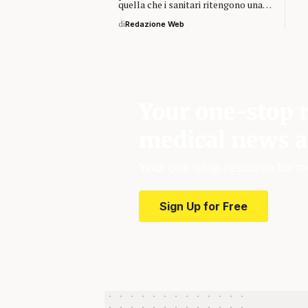
quella che i sanitari ritengono una…
di
Redazione Web
Your one-stop r
medical news a
Your one-stop resource for m
Sign Up for Free