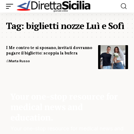
Tag:
biglietti nozze Luì e Sofì
I Me contro te si sposano, invitati dovranno
pagare il biglietto: scoppia la bufera
di
Marta Russo
Your one-stop resource for
medical news and
education.
Your one-stop resource for medical news and