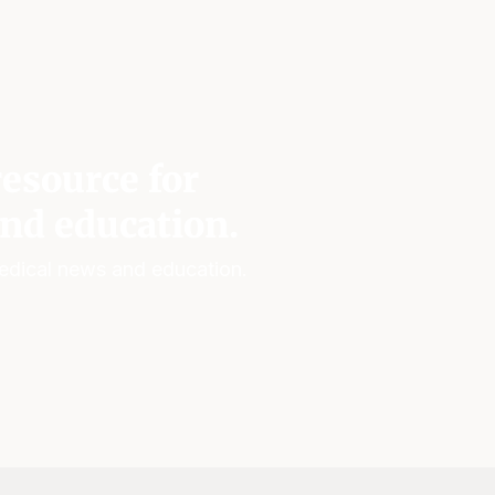
esource for
nd education.
edical news and education.