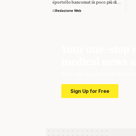
sportello bancomat in poco più di…
di
Redazione Web
Your one-stop r
medical news a
Your one-stop resource for m
Sign Up for Free