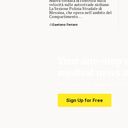
Nuova tornata di controlli sulla
velocità sulle autostrade siciliane.
La Sezione Polizia Stradale di
Messina, che opera nell'ambito del
Compartimento…
di
Gaetano Ferraro
Your one-stop r
medical news a
Your one-stop resource for m
Sign Up for Free