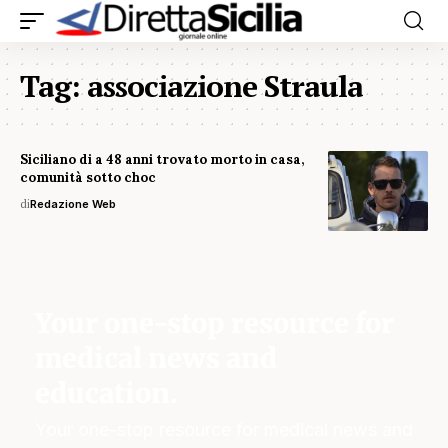
Tag:
associazione Straula
Siciliano di a 48 anni trovato morto in casa,
comunità sotto choc
di
Redazione Web
Your one-stop resource for
medical news and
education.
Your one-stop resource for medical news and