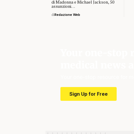
di Madonna e Michael Jackson, 50
assunzioni…
di
Redazione Web
Your one-stop r
medical news a
Your one-stop resource for m
Sign Up for Free