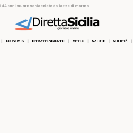
di 44 anni muore schiacciato da lastre di marmo
ECONOMIA
INTRATTENIMENTO
METEO
SALUTE
SOCIETÀ