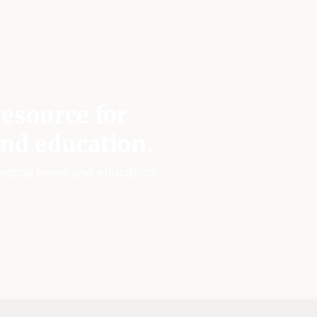
esource for
nd education.
edical news and education.