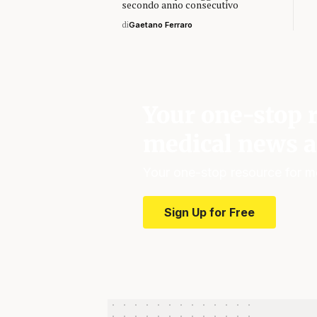
secondo anno consecutivo
di
Gaetano Ferraro
Your one-stop r
medical news a
Your one-stop resource for m
Sign Up for Free