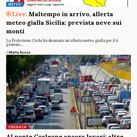
METEO
Maltempo in arrivo, allerta
meteo gialla Sicilia: prevista neve sui
monti
La Protezione Civile ha diramato un'allerta meteo gialla per il 6
gennaio…
di
Marta Russo
CRONACA
Al ponte Corleone ancora lavori: altre