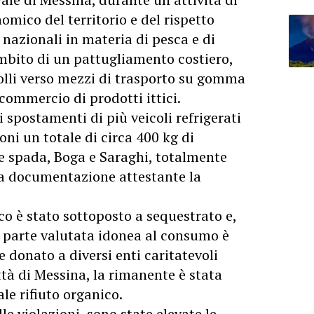
nomico del territorio e del rispetto
nazionali in materia di pesca e di
ambito di un pattugliamento costiero,
olli verso mezzi di trasporto su gomma
o commercio di prodotti ittici.
 spostamenti di più veicoli refrigerati
oni un totale di circa 400 kg di
sce spada, Boga e Saraghi, totalmente
iva documentazione attestante la
ico è stato sottoposto a sequestrato e,
la parte valutata idonea al consumo è
 donato a diversi enti caritatevoli
ittà di Messina, la rimanente è stata
le rifiuto organico.
le violazioni, sono state elevate le