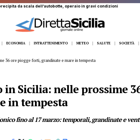
 solo”: dall’11 al 14 agosto Gangi appuntamento con la grande musica d
ECONOMIA
INTRATTENIMENTO
METEO
SALUTE
SOCIETÀ
ime 36 ore piogge forti, grandinate e mare in tempesta
in Sicilia: nelle prossime 36
e in tempesta
nico fino al 17 marzo: temporali, grandinate e vento 