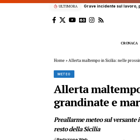
ULTIMORA
“Enjoy’s Jazz… e non
CRONACA
Home
»
Allerta maltempo in Sicilia: nelle pross
METEO
Allerta maltempo 
grandinate e mar
Preallarme meteo sul versante io
resto della Sicilia
di
Redazione Web