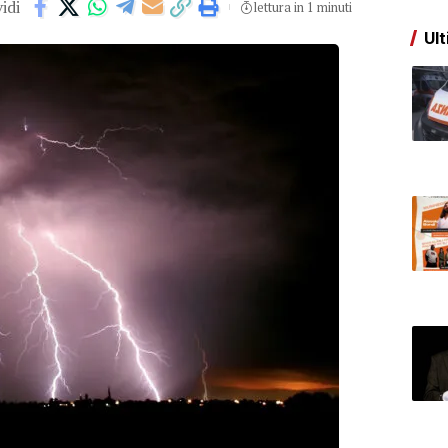
idi
lettura in 1 minuti
Ult