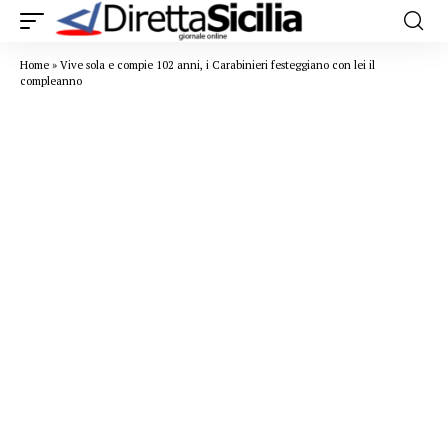
Home
»
Vive sola e compie 102 anni, i Carabinieri festeggiano con lei il
compleanno