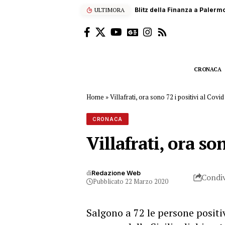
ULTIMORA
Scalatore francese di 22 anni
CRONACA
Home
»
Villafrati, ora sono 72 i positivi al Covid
CRONACA
Villafrati, ora so
di
Redazione Web
Condiv
Pubblicato 22 Marzo 2020
Salgono a 72 le persone positiv