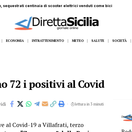
 ferito a Monte Pellegrino: trasportato a Villa Sofia
ECONOMIA
INTRATTENIMENTO
METEO
SALUTE
SOCIETÀ
no 72 i positivi al Covid
idi
lettura in 3 minuti
e al Covid-19 a Villafrati, terzo
Reda