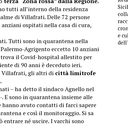
to
terza “Zona rossa” dalla Regione.
Sici
no tutti all’interno della residenza
coll
Palme di Villafrati. Delle 72 persone
racc
anziani ospitati nella casa di cura,
cron
e cu
nti. Tutti sono in quarantena nella
dell
a Palermo-Agrigento eccetto 10 anziani
 trova il Covid-hospital allestito per
iente di 90 anni è deceduto ieri.
illafrati, gli altri di
città limitrofe
.
ati – ha detto il sindaco Agnello nel
-. E sono in quarantena insieme alle
he hanno avuto contatti di farci sapere
rantena e così il monitoraggio. Si sa
ò entrare né uscire. I varchi sono