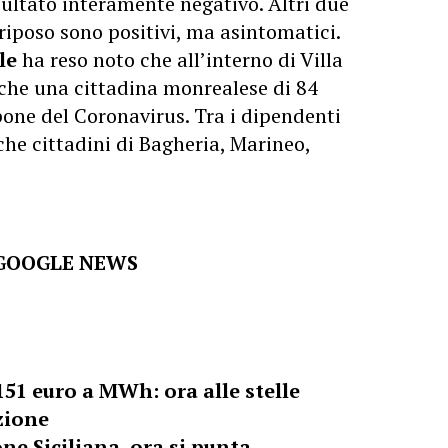
risultato interamente negativo. Altri due
 riposo sono positivi, ma asintomatici.
le
ha reso noto che all’interno di Villa
anche una cittadina monrealese di 84
pone del Coronavirus. Tra i dipendenti
nche cittadini di Bagheria, Marineo,
 GOOGLE NEWS
 151 euro a MWh: ora alle stelle
zione
ne Siciliana, ora si punta