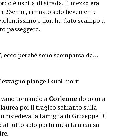
rdo è uscita di strada. Il mezzo era
un 23enne, rimasto solo lievemente
o violentissimo e non ha dato scampo a
ato passeggero.
V, ecco perchè sono scomparsa da…
Mezzagno piange i suoi morti
tavano tornando a
Corleone
dopo una
 laurea poi il tragico schianto sulla
ui risiedeva la famiglia di Giuseppe Di
dal lutto solo pochi mesi fa a causa
dre.