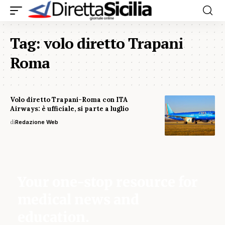
Tag:
volo diretto Trapani
Roma
Volo diretto Trapani-Roma con ITA
Airways: è ufficiale, si parte a luglio
di
Redazione Web
Your one-stop resource for
medical news and
education.