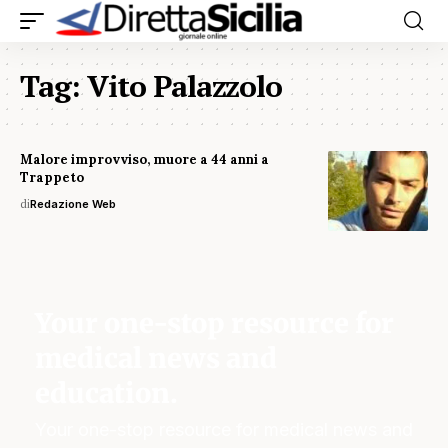
Tag:
Vito Palazzolo
Malore improvviso, muore a 44 anni a
Trappeto
di
Redazione Web
Your one-stop resource for
medical news and
education.
Your one-stop resource for medical news and