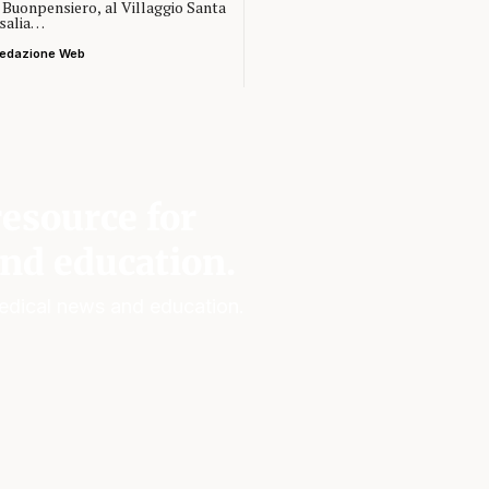
a Buonpensiero, al Villaggio Santa
salia…
edazione Web
esource for
nd education.
edical news and education.