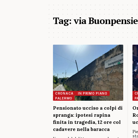
Tag:
via Buonpensie
CRONACA
IN PRIMO PIANO
C
PALERMO
P
Pensionato ucciso a colpi di
Om
spranga: ipotesi rapina
Ro
finita in tragedia, 12 ore col
uc
cadavere nella baracca
Pie
sta