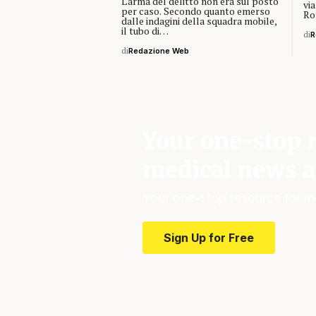
L'arma del delitto non era sul posto
vi
per caso. Secondo quanto emerso
Ro
dalle indagini della squadra mobile,
il tubo di…
di
R
di
Redazione Web
Your one-stop r
medical news a
Your one-stop resource for m
Sign Up for Free