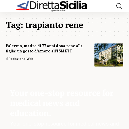
Tag:
trapianto rene
Palermo, madre di 77 anni dona rene alla
figlia: un gesto d’amore all’ISMETT
di
Redazione Web
Your one-stop resource for
medical news and
education.
Your one-stop resource for medical news and