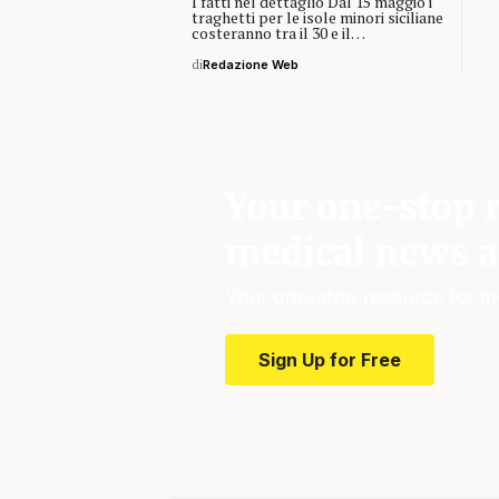
I fatti nel dettaglio Dal 15 maggio i
traghetti per le isole minori siciliane
costeranno tra il 30 e il…
di
Redazione Web
Your one-stop r
medical news a
Your one-stop resource for m
Sign Up for Free