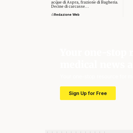
acque di Aspra, frazione di Bagheria.
Decine di carcasse…
di
Redazione Web
Your one-stop r
medical news a
Your one-stop resource for m
Sign Up for Free